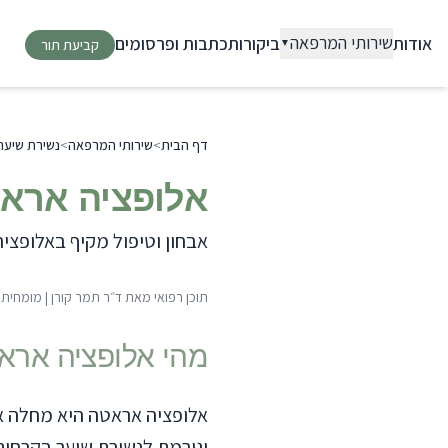
שירותי המרפאה
אודות
ביקורות
כתבות ופרסומים
▼
קביעת תור
בחון וטיפול במחלות עור
פסוריאזיס
אטופיק דרמטיטיס
דף הבית
>
שירותי המרפאה
>
נשירת שיער
רוזציאה
אלופציה אראט
סבוריאה
הרפס
אבחון וטיפול מקיף באלופצי
ויטיליגו
חלות ציפורניים
תוכן רפואי מאת
ד״ר תמר קורן
|
מומחית ל
פטרת ציפורניים
שירת שיער
מהי
אלופציה ארא
התקרחות תורשתית
אלופציה אראטה
אלופציה אראטה היא מחלה או
דיקת שומות ונגעי עור