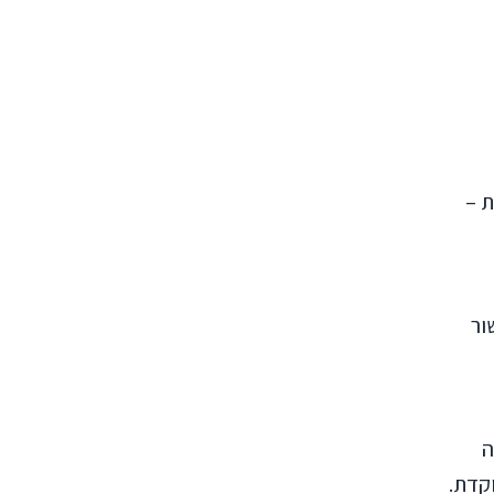
חת –
ישור
ה
קדת.