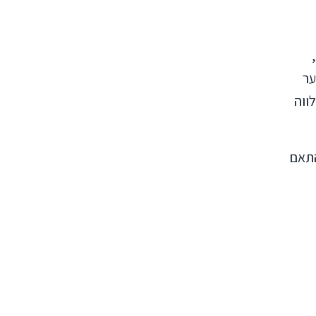
ער
ווה
התאם