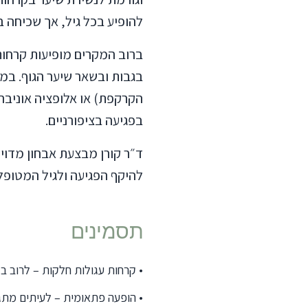
בדיקת מלנומה
להופיע בכל גיל, אך שכיחה ב
קרטוזיס אקטינית
קנה – טיפול מותאם
ברוב המקרים מופיעות קרחות
יפול בפיגמנטציה
בגבות ובשאר שיער הגוף. במ
בוטוקס
הקרקפת) או אלופציה אוניברס
מלזמה
בפגיעה בציפורניים.
זעת יתר
ד״ר קורן מבצעת אבחון מדוי
יעוץ אונליין
להיקף הפגיעה ולגיל המטופל
תסמינים
•
קרחות עגולות חלקות – לרוב 
•
הופעה פתאומית – לעיתים מתגל