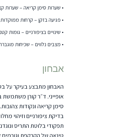
•
שערות סימן קריאה – שערות קצר
•
פגיעה בזקן – קרחות ממוקדות ב
•
שינויים בציפורניים – גומות קטנ
•
מצבים נלווים – שכיחות מוגברת
אבחון
האבחון מתבצע בעיקר על בסי
אופייני. ד״ר קורן משתמשת ב
סימן קריאה ונקודות צהובות
בדיקת ציפורניים וזיהוי מחל
תפקודי בלוטת התריס ונוגדנ
טינאה של הקרקפת וגורמים 