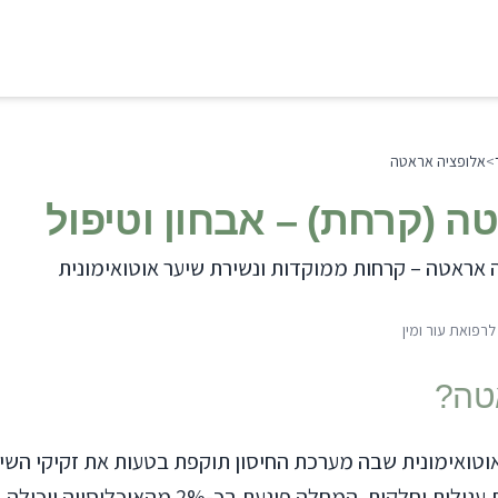
>
אלופציה אראטה
ה (קרחת) – אבחון וטיפול
ה אראטה – קרחות ממוקדות ונשירת שיער אוטואימונית
רפואת עור ומין
טה
?
טואימונית שבה מערכת החיסון תוקפת בטעות את זקיקי השי
וגורמת לנשירת שיער בקרחות עגולות וחלקות. המחלה פוגעת בכ-2% מהאוכלוסייה ויכולה