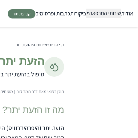
שירותי המרפאה
אודות
ביקורות
כתבות ופרסומים
▼
קביעת תור
בחון וטיפול במחלות עור
פסוריאזיס
אטופיק דרמטיטיס
דף הבית
>
שירותים
>
הזעת יתר
רוזציאה
הזעת יתר
סבוריאה
הרפס
טיפול בהזעת יתר ב
ויטיליגו
חלות ציפורניים
תוכן רפואי מאת
ד״ר תמר קורן
|
מומחית ל
פטרת ציפורניים
שירת שיער
מה זו הזעת יתר?
התקרחות תורשתית
אלופציה אראטה
הזעת יתר (היפרהידרוזיס) הי
דיקת שומות ונגעי עור
הטבעיים של הגוף. המצב יכו