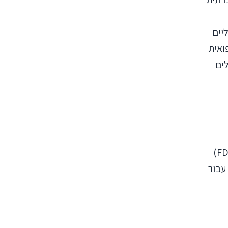
יים
ואית
ים
עבור הזעת יתר מקומית (בתי שחי, כפות ידיים ורגליים) מנהל המזון והתרופות האמריקני (FDA)
עבור