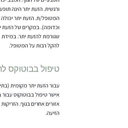
בדיקת מלנומה
ורגשית. הזעת יתר הינה תופ
קרטוזיס אקטינית
המטופל/ת. הזעת יתר יכולה לה
קנה – טיפול מותאם
וכדומה). במקרים של הזעת י
יפול בפיגמנטציה
שגורמת להזעת יתר. במידת ה
בוטוקס
להקל רבות על המטופל.
מלזמה
זעת יתר
יעוץ אונליין
טיפול בבוטוקס לה
אישר טיפול בבוטוקוס עבור ב
אזורים אחרים בגוף. הזריקות
הזיעה.